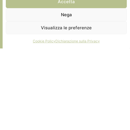
Accetta
Nega
Ristrutturazione completa di un
Visualizza le preferenze
edificio unifamiliare.
Cookie Policy
Dichiarazione sulla Privacy